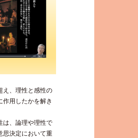
超え、理性と感性の
に作用したかを解き
性は、論理や理性で
意思決定において重