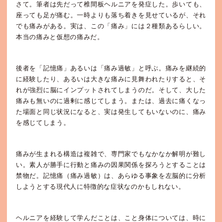
さて。筆者は先だって椎間板ヘルニアを発症した。歩いても、
座っても足が痛む。一時よりも落ち着きを見せているが、それ
でも痛みがある。実は、この「痛み」には２種類あるらしい。
本当の痛みと仮想の痛みだ。
後者を「記憶痛」あるいは「痛み過敏」と呼ぶ。痛みを継続的
に経験したり、あるいは大きな痛みに見舞われたりすると、そ
れが強烈に脳にインプットされてしまうのだ。そして、大した
痛みも無いのに過剰に感じてしまう。または、過去に痛くなっ
た場面と同じ状況になると、実は発生してもいないのに、痛み
を感じてしまう。
痛みが生まれる構造は複雑で、専門家でもなかなか解明が難し
い。素人が勝手に行動と痛みの因果関係を探ろうとすることは
禁物だ。記憶痛（痛み過敏）は、あらゆる事象を左脳的に分析
しようとする現代人に特徴的な症状なのかもしれない。
ヘルニアを経験して学んだことは、こと身体については、時に