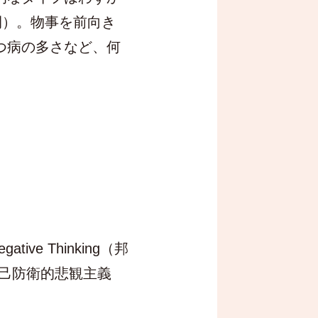
間）。物事を前向き
つ病の多さなど、何
ive Thinking（邦
己防衛的悲観主義